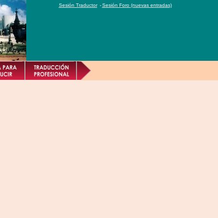
Sesión Traductor
-
Sesión Foro (nuevas entradas)