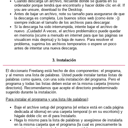
Cuando descarga un archivo, recuerde donde se guarda en su
ordenador porque tendrá que encontrarlo y hacer doble clic en él. If
you are unsure, download to the Desktop.
Antes de bajar un archivo, note su tamaño para asegurarse de que
la descarga es completa. Los buenos sitios web (como éste :-))
siempre indican el tamaño de los archivos para descargar.
Si la descarga ha sido interrumpida, intente bajar el archivo de
nuevo. ¡Cuidado! A veces, el archivo problemático puede quedar
en memoria (ocurre a menudo en internet para que las páginas se
visualicen más deprisa) y lo baja de nuevo. Para resolver el
problema, suprima los archivos temporarios o espere un poco
antes de intentar una nueva descarga.
3. Instalación
El diccionario Freelang está hecho de dos componentes: el programa,
y al menos una lista de palabras. Usted puede instalar tantas listas de
palabras como quiera, con una sola instalación del programa. Pero el
programa y todas las listas deben estar en la misma carpeta (mismo
directorio). Recomendamos que acepte el directorio predeterminado
sugerido durante la instalación.
Para instalar el programa y una lista (de palabras)
:
Baje el archive setup del programa (el enlace está en cada página
dedicada al idioma) en una carpeta temporal (o en su escritorio) y
hágale doble clic en él para Instalarlo.
Haga lo mismo para la lista de palabras y asegúrese de instalarla
en la misma carpeta que el programa (la cual es precisamente la